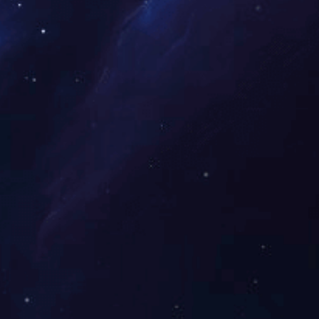
产品
奇异果·电子(中国)官方网站
奇异果·电子(中国)官方网