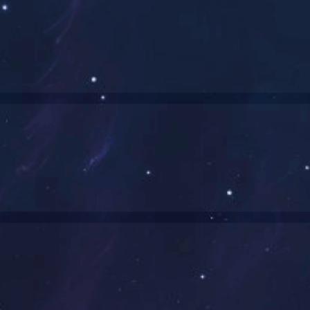
果·电子(中国)官方网站
奇异果·
奇异果·电
在线