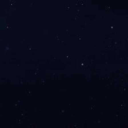
站
奇异果·电子(中国)官方网站
4号
网站地图
60540