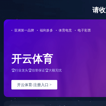
欢迎光临奇异果·电子(中国)官方网站官方网站！
网站首页
关于我们
产品中
奇异果·电子(中国)官方网站