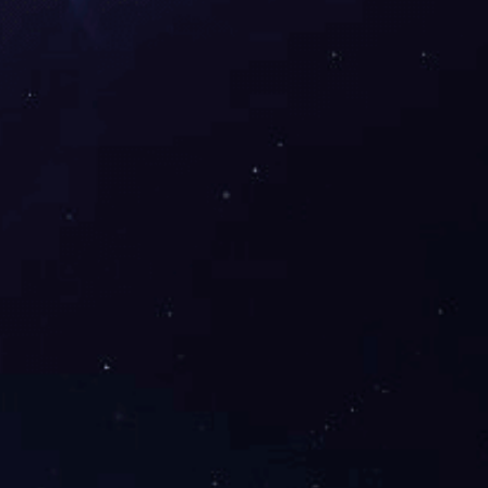
站
奇异果·电子(中国)官方网站