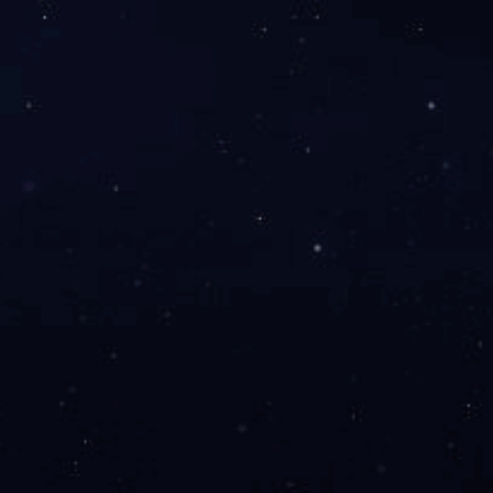
站
奇异果·电子(中国)官方网站
4号
网站地图
60540