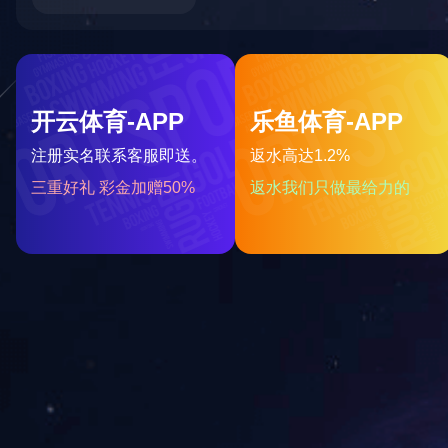
奇异果·电子(中国)官方网
站
公 司：奇异果·电子(中国)官方网站
联系人：友创
电话：0512-65468956
手机：0512-65780599
E-mail：cjw@u-choice.com.cn
地 址：苏州市相城区黄埭镇潘阳工业园春
旺路66号