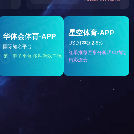
下一条：没有了!