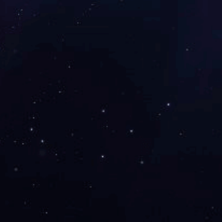
CopyRigh
地址：苏
奇异果官方网站
|
网投官网
|
足球网
|
江南app官网
|
IM网页版页面登录