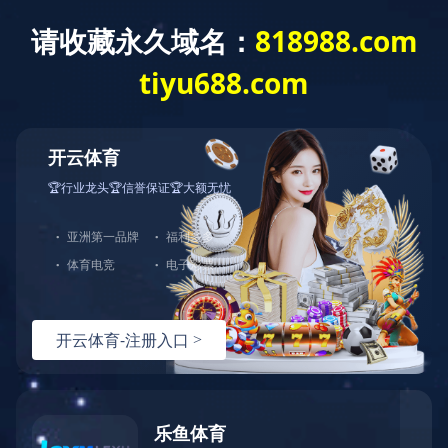
语言选择：
∷
导航菜单
导
航
菜
工厂展示
单